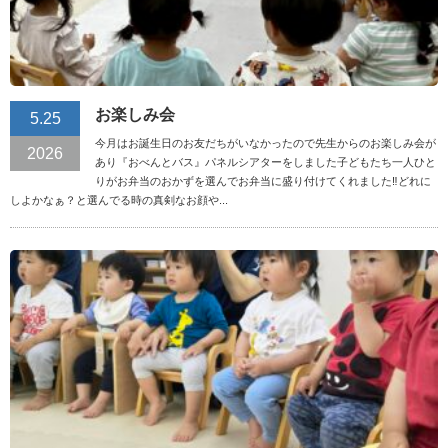
お楽しみ会
5.25
今月はお誕生日のお友だちがいなかったので先生からのお楽しみ会が
2026
あり『おべんとバス』パネルシアターをしました子どもたち一人ひと
りがお弁当のおかずを選んでお弁当に盛り付けてくれました‼︎どれに
しよかなぁ？と選んでる時の真剣なお顔や...