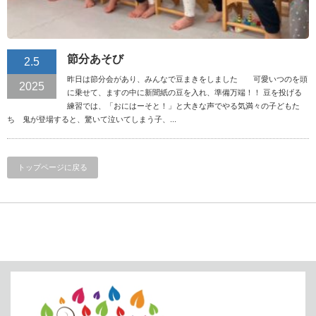
節分あそび
2.5
昨日は節分会があり、みんなで豆まきをしました 可愛いつのを頭
2025
に乗せて、ますの中に新聞紙の豆を入れ、準備万端！！ 豆を投げる
練習では、「おにはーそと！」と大きな声でやる気満々の子どもた
ち 鬼が登場すると、驚いて泣いてしまう子、...
トップページに戻る