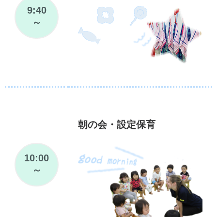
9:40
～
朝の会・設定保育
10:00
～