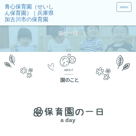
menu
園の一日
a day